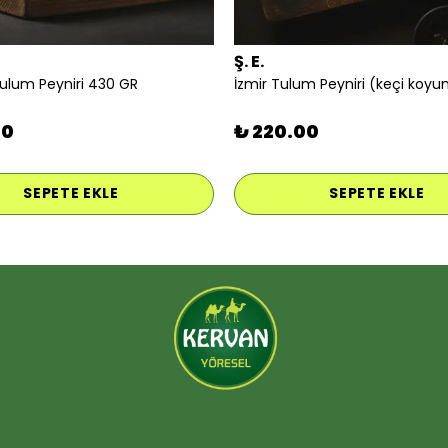
Ş. E.
Tulum Peyniri 430 GR
00
₺ 220.00
SEPETE EKLE
SEPETE EKLE