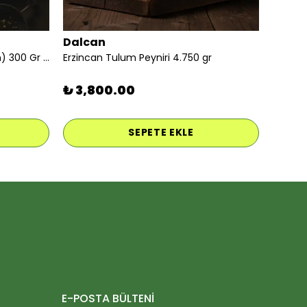
Dalcan
İzmir Tulum Peyniri (keçi koyun) 300 Gr Vakumlu
Erzincan Tulum Peyniri 4.750 gr
₺ 3,800.00
SEPETE EKLE
E-POSTA BÜLTENİ