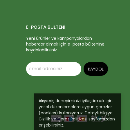
E-POSTA BÜLTENİ
Yeni ürünler ve kampanyalardan
haberdar olmak için e-posta bültenine
kaydolabilirsiniz.
KAYDOL
Alışveriş deneyiminizi iyileştirmek için
yasal düzenlemelere uygun çerezler
(cookies) kullanıyoruz. Detaylı bilgiye
Gizlilik ve Çerez Politikası
sayfamızdan
erişebilirsiniz.