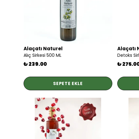
Alaçatı Naturel
Alaçatı 
Alıç Sirkesi 500 ML
Detoks Sir
₺ 239.00
₺ 275.0
SEPETE EKLE