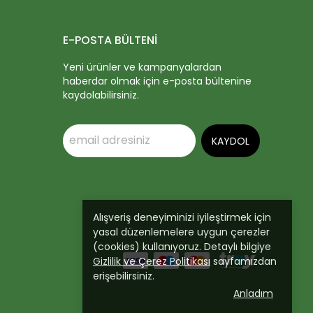
E-POSTA BÜLTENİ
Yeni ürünler ve kampanyalardan
haberdar olmak için e-posta bültenine
kaydolabilirsiniz.
KAYDOL
Alışveriş deneyiminizi iyileştirmek için
yasal düzenlemelere uygun çerezler
(cookies) kullanıyoruz. Detaylı bilgiye
Gizlilik ve Çerez Politikası
sayfamızdan
erişebilirsiniz.
Anladım