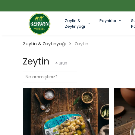
Zeytin &
Peynirler
S
Zeytinyağı
P
Zeytin & Zeytinyağı
Zeytin
Zeytin
4
ürün