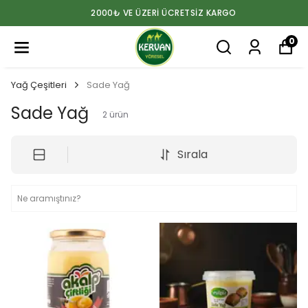
2000₺ VE ÜZERİ ÜCRETSİZ KARGO
0
Yağ Çeşitleri
Sade Yağ
Sade Yağ
2
ürün
Sırala