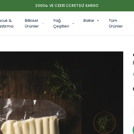
2000₺ VE ÜZERİ ÜCRETSİZ KARGO
ucuk &
Bitkisel
Yağ
Ballar
Tüm
astırma
Ürünler
Çeşitleri
Ürünler