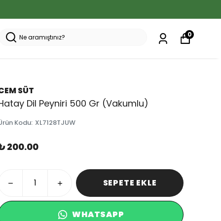
0
CEM SÜT
Hatay Dil Peyniri 500 Gr (Vakumlu)
Ürün Kodu
:
XL7128TJUW
₺ 200.00
SEPETE EKLE
WHATSAPP