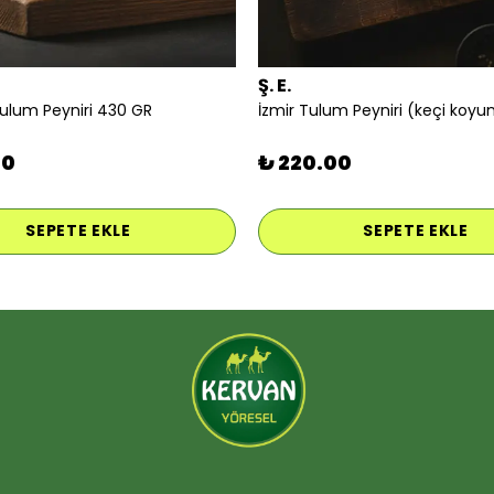
Ş. E.
Tulum Peyniri 430 GR
00
₺ 220.00
SEPETE EKLE
SEPETE EKLE