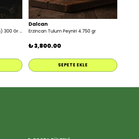
Dalcan
İzmir Tulum Peyniri (keçi koyun) 300 Gr Vakumlu
Erzincan Tulum Peyniri 4.750 gr
₺ 3,800.00
SEPETE EKLE