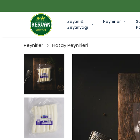
Zeytin &
Peynirler
S
Zeytinyağı
P
Peynirler
Hatay Peynirleri