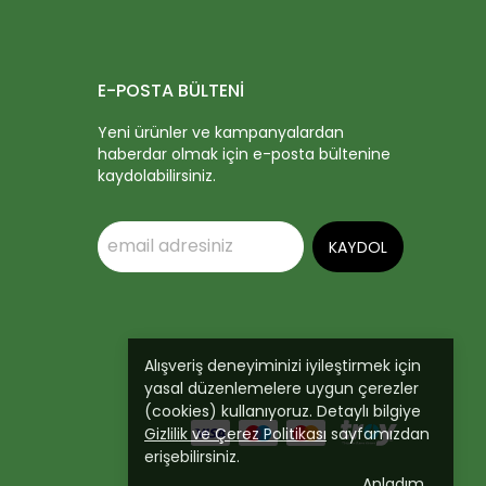
E-POSTA BÜLTENİ
Yeni ürünler ve kampanyalardan
haberdar olmak için e-posta bültenine
kaydolabilirsiniz.
KAYDOL
Alışveriş deneyiminizi iyileştirmek için
yasal düzenlemelere uygun çerezler
(cookies) kullanıyoruz. Detaylı bilgiye
Gizlilik ve Çerez Politikası
sayfamızdan
erişebilirsiniz.
Anladım