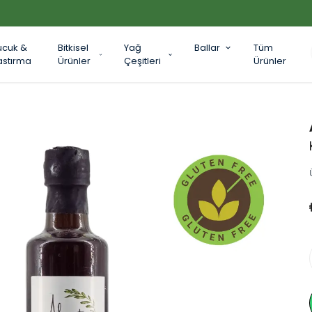
2000₺ VE ÜZERİ ÜCRETSİZ KARGO
ucuk &
Bitkisel
Yağ
Ballar
Tüm
astırma
Ürünler
Çeşitleri
Ürünler