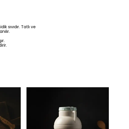
k sıvıdır. Tatlı ve
ılır.
ır.
rir.