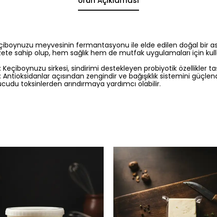
Ürün Açıklaması
çiboynuzu meyvesinin fermantasyonu ile elde edilen doğal bir asidi
ete sahip olup, hem sağlık hem de mutfak uygulamaları için kullan
: Keçiboynuzu sirkesi, sindirimi destekleyen probiyotik özellikler taş
: Antioksidanlar açısından zengindir ve bağışıklık sistemini güçlendi
ücudu toksinlerden arındırmaya yardımcı olabilir.