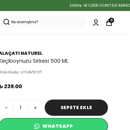
0
ALAÇATI NATUREL
Keçiboynuzu Sirkesi 500 ML
Ürün Kodu
:
L1TL8V572T
₺ 239.00
SEPETE EKLE
WHATSAPP