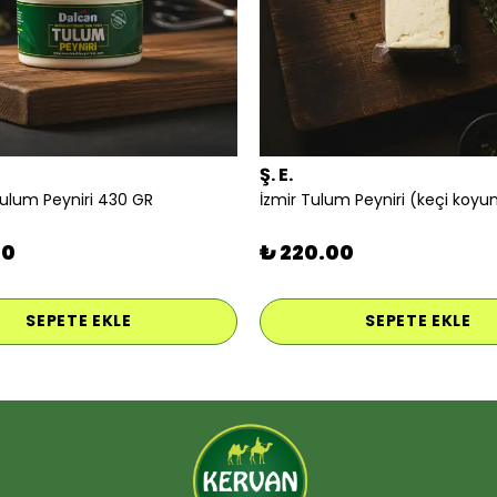
Ş. E.
Tulum Peyniri 430 GR
00
₺ 220.00
SEPETE EKLE
SEPETE EKLE