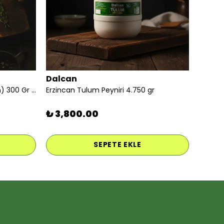
Dalcan
İzmir Tulum Peyniri (keçi koyun) 300 Gr Vakumlu
Erzincan Tulum Peyniri 4.750 gr
₺ 3,800.00
SEPETE EKLE