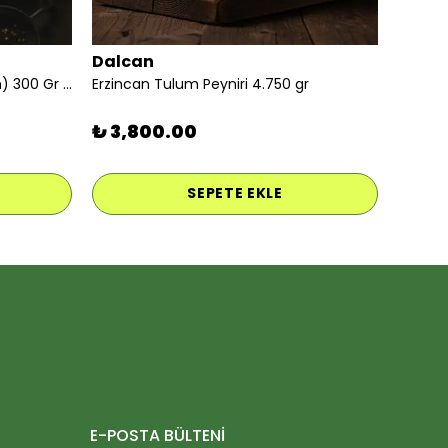
Dalcan
İzmir Tulum Peyniri (keçi koyun) 300 Gr Vakumlu
Erzincan Tulum Peyniri 4.750 gr
₺ 3,800.00
SEPETE EKLE
E-POSTA BÜLTENİ