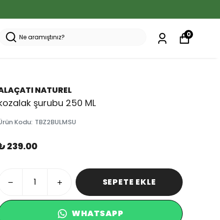
0
ALAÇATI NATUREL
kozalak şurubu 250 ML
Ürün Kodu
:
TBZ2BULMSU
₺ 239.00
SEPETE EKLE
WHATSAPP