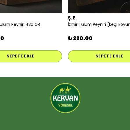
Ş. E.
Tulum Peyniri 430 GR
00
₺ 220.00
SEPETE EKLE
SEPETE EKLE