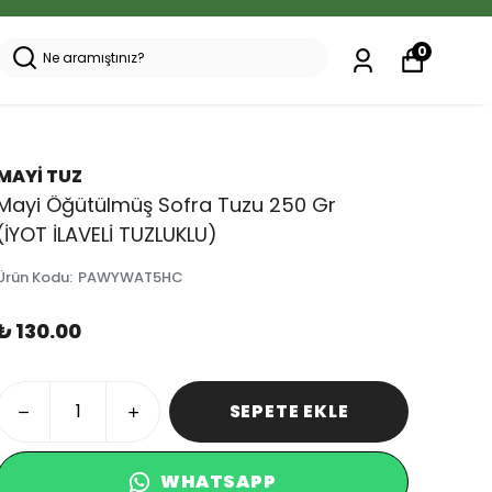
0
MAYİ TUZ
Mayi Öğütülmüş Sofra Tuzu 250 Gr
(İYOT İLAVELİ TUZLUKLU)
Ürün Kodu
:
PAWYWAT5HC
₺ 130.00
SEPETE EKLE
WHATSAPP