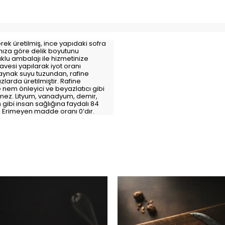
k üretilmiş, ince yapıdaki sofra
ınıza göre delik boyutunu
klu ambalajı ile hizmetinize
lavesi yapılarak iyot oranı
 kaynak suyu tuzundan, rafine
larda üretilmiştir. Rafine
e nem önleyici ve beyazlatıcı gibi
ez. Lityum, vanadyum, demir,
ibi insan sağlığına faydalı 84
r. Erimeyen madde oranı 0’dır.