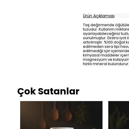
Ürün Açıklaması
Taş değirmende öğütülere
tuzudur. Kullanım miktar
ayarlayabileceğiniz tuzlu
sunulmuştur. Ekstra iyot i
artırılmıştır. %100 doğal
edilmeden sera tipi havuz
edilmediği için içerisind
kimyasal maddeler içerm
magnezyum ve kalsiyum g
farklı mineral bulunduru
Çok Satanlar