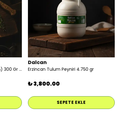
Dalcan
İzmir Tulum Peyniri (keçi koyun) 300 Gr Vakumlu
Erzincan Tulum Peyniri 4.750 gr
₺ 3,800.00
SEPETE EKLE