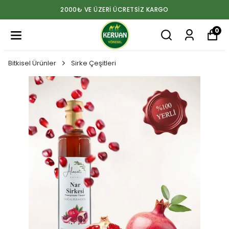
2000₺ VE ÜZERİ ÜCRETSİZ KARGO
0
Bitkisel Ürünler
Sirke Çeşitleri