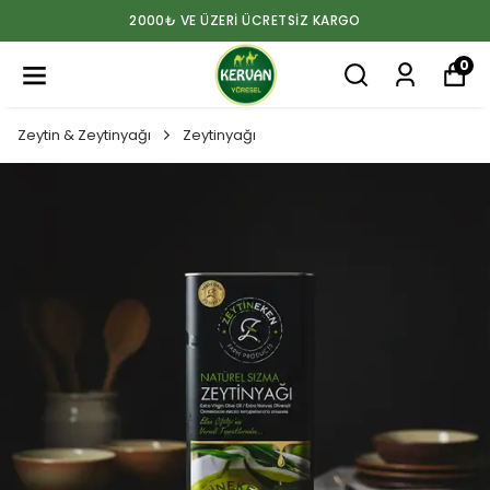
 VE ÜZERİ ÜCRETSİZ KARGO
2000₺
0
Zeytin & Zeytinyağı
Zeytinyağı