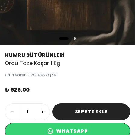
KUMRU SÜT ÜRÜNLERİ
Ordu Taze Kaşar 1 Kg
Ürün Kodu
:
G2GU3W7QZD
₺ 525.00
SEPETE EKLE
WHATSAPP