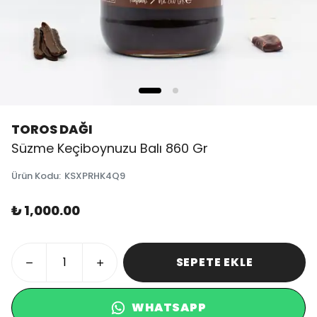
TOROS DAĞI
Süzme Keçiboynuzu Balı 860 Gr
Ürün Kodu
:
KSXPRHK4Q9
₺ 1,000.00
SEPETE EKLE
WHATSAPP